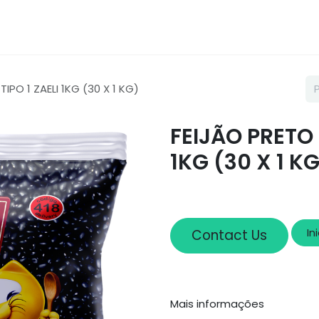
Loja
Sobre nós
Cadastro
IPO 1 ZAELI 1KG (30 X 1 KG)
FEIJÃO PRETO 
1KG (30 X 1 K
In
Contact Us
Mais informações