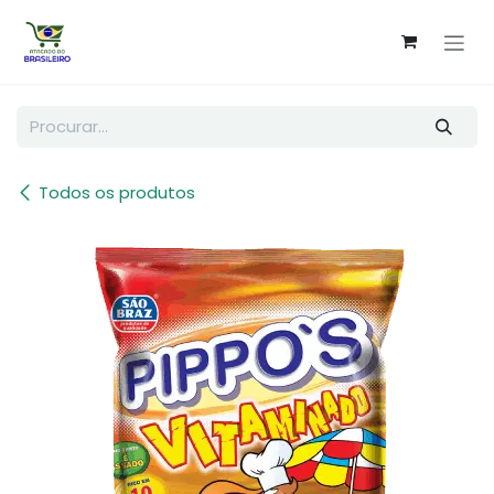
Pular para o conteúdo
Todos os produtos