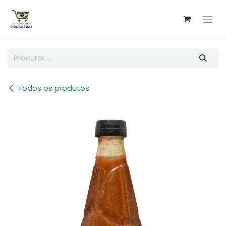
Pular para o conteúdo
Todos os produtos