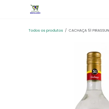
Pular para o conteúdo
Início
Todos os produtos
CACHAÇA 51 PIRASSUNUN