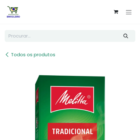
Pular para o conteúdo
Todos os produtos