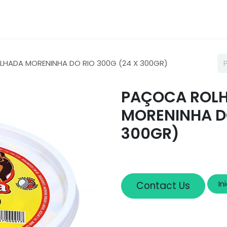
Loja
Sobre nós
Cadastro
HADA MORENINHA DO RIO 300G (24 X 300GR)
PAÇOCA ROL
MORENINHA DO
300GR)
In
Contact Us