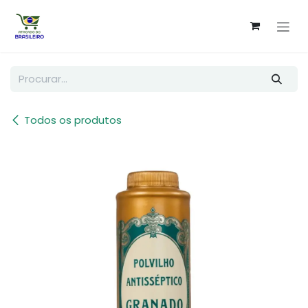
Pular para o conteúdo
Todos os produtos