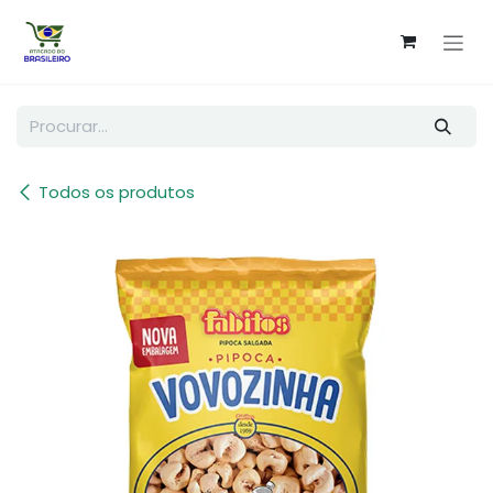
Pular para o conteúdo
Todos os produtos