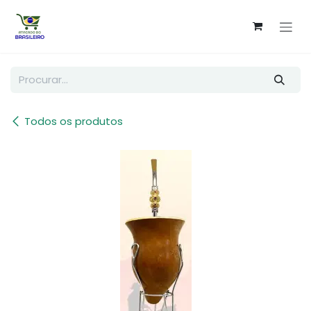
Pular para o conteúdo
Todos os produtos