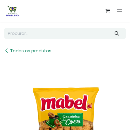
Pular para o conteúdo
Todos os produtos