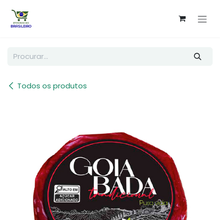
Pular para o conteúdo
Todos os produtos