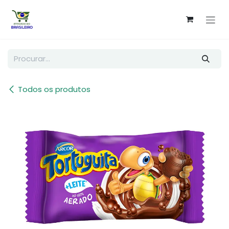
Pular para o conteúdo
Todos os produtos