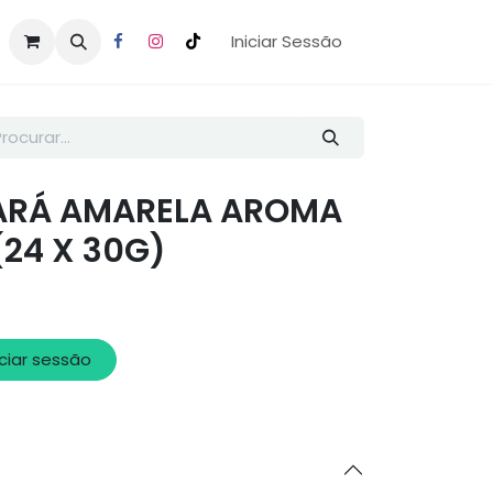
Iniciar Sessão
ARÁ AMARELA AROMA
(24 X 30G)
iciar sessão