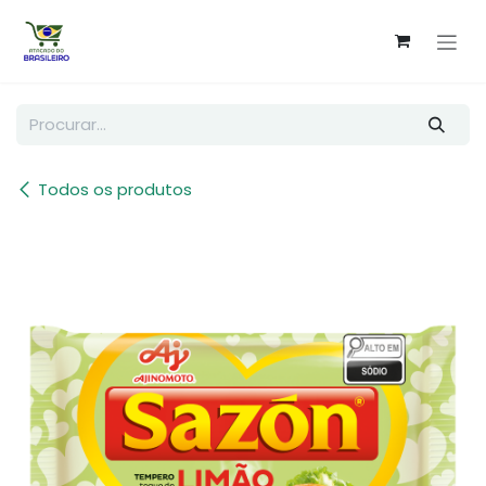
Pular para o conteúdo
Todos os produtos