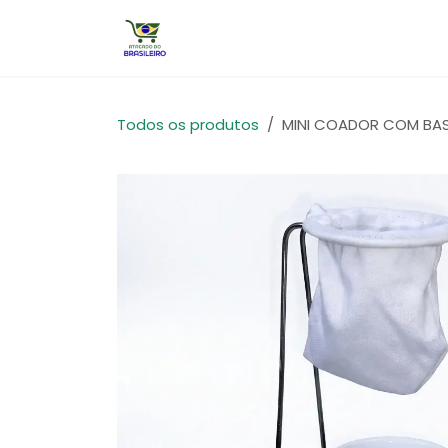
Pular para o conteúdo
Início
Todos os produtos
MINI COADOR COM BA